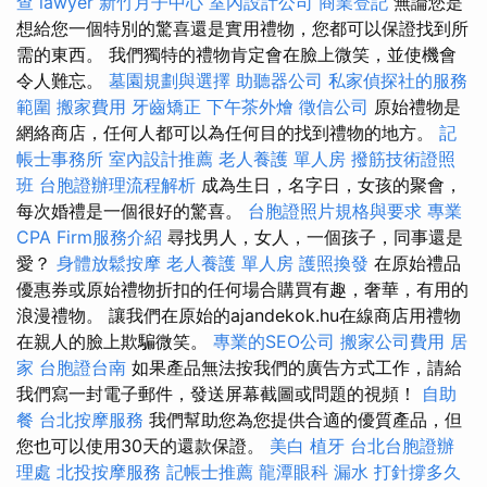
查
lawyer
新竹月子中心
室內設計公司
商業登記
無論您是
想給您一個特別的驚喜還是實用禮物，您都可以保證找到所
需的東西。 我們獨特的禮物肯定會在臉上微笑，並使機會
令人難忘。
墓園規劃與選擇
助聽器公司
私家偵探社的服務
範圍
搬家費用
牙齒矯正
下午茶外燴
徵信公司
原始禮物是
網絡商店，任何人都可以為任何目的找到禮物的地方。
記
帳士事務所
室內設計推薦
老人養護 單人房
撥筋技術證照
班
台胞證辦理流程解析
成為生日，名字日，女孩的聚會，
每次婚禮是一個很好的驚喜。
台胞證照片規格與要求
專業
CPA Firm服務介紹
尋找男人，女人，一個孩子，同事還是
愛？
身體放鬆按摩
老人養護 單人房
護照換發
在原始禮品
優惠券或原始禮物折扣的任何場合購買有趣，奢華，有用的
浪漫禮物。 讓我們在原始的ajandekok.hu在線商店用禮物
在親人的臉上欺騙微笑。
專業的SEO公司
搬家公司費用
居
家
台胞證台南
如果產品無法按我們的廣告方式工作，請給
我們寫一封電子郵件，發送屏幕截圖或問題的視頻！
自助
餐
台北按摩服務
我們幫助您為您提供合適的優質產品，但
您也可以使用30天的還款保證。
美白
植牙
台北台胞證辦
理處
北投按摩服務
記帳士推薦
龍潭眼科
漏水 打針撐多久