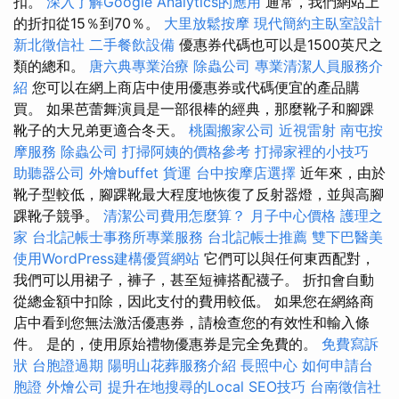
扣。
深入了解Google Analytics的應用
通常，我們網站上
的折扣從15％到70％。
大里放鬆按摩
現代簡約主臥室設計
新北徵信社
二手餐飲設備
優惠券代碼也可以是1500英尺之
類的總和。
唐六典專業治療
除蟲公司
專業清潔人員服務介
紹
您可以在網上商店中使用優惠券或代碼便宜的產品購
買。 如果芭蕾舞演員是一部很棒的經典，那麼靴子和腳踝
靴子的大兄弟更適合冬天。
桃園搬家公司
近視雷射
南屯按
摩服務
除蟲公司
打掃阿姨的價格參考
打掃家裡的小技巧
助聽器公司
外燴buffet
貨運
台中按摩店選擇
近年來，由於
靴子型較低，腳踝靴最大程度地恢復了反射器燈，並與高腳
踝靴子競爭。
清潔公司費用怎麼算？
月子中心價格
護理之
家
台北記帳士事務所專業服務
台北記帳士推薦
雙下巴醫美
使用WordPress建構優質網站
它們可以與任何東西配對，
我們可以用裙子，褲子，甚至短褲搭配襪子。 折扣會自動
從總金額中扣除，因此支付的費用較低。 如果您在網絡商
店中看到您無法激活優惠券，請檢查您的有效性和輸入條
件。 是的，使用原始禮物優惠券是完全免費的。
免費寫訴
狀
台胞證過期
陽明山花葬服務介紹
長照中心
如何申請台
胞證
外燴公司
提升在地搜尋的Local SEO技巧
台南徵信社