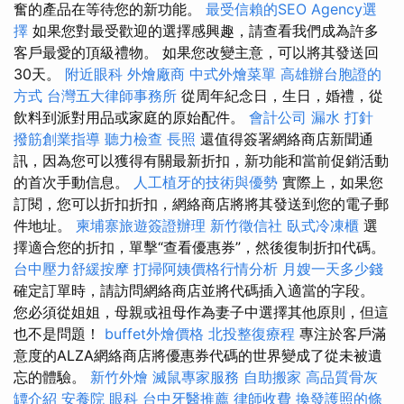
奮的產品在等待您的新功能。
最受信賴的SEO Agency選
擇
如果您對最受歡迎的選擇感興趣，請查看我們成為許多
客戶最愛的頂級禮物。 如果您改變主意，可以將其發送回
30天。
附近眼科
外燴廠商
中式外燴菜單
高雄辦台胞證的
方式
台灣五大律師事務所
從周年紀念日，生日，婚禮，從
飲料到派對用品或家庭的原始配件。
會計公司
漏水 打針
撥筋創業指導
聽力檢查
長照
還值得簽署網絡商店新聞通
訊，因為您可以獲得有關最新折扣，新功能和當前促銷活動
的首次手動信息。
人工植牙的技術與優勢
實際上，如果您
訂閱，您可以折扣折扣，網絡商店將將其發送到您的電子郵
件地址。
柬埔寨旅遊簽證辦理
新竹徵信社
臥式冷凍櫃
選
擇適合您的折扣，單擊“查看優惠券”，然後復制折扣代碼。
台中壓力舒緩按摩
打掃阿姨價格行情分析
月嫂一天多少錢
確定訂單時，請訪問網絡商店並將代碼插入適當的字段。
您必須從姐姐，母親或祖母作為妻子中選擇其他原則，但這
也不是問題！
buffet外燴價格
北投整復療程
專注於客戶滿
意度的ALZA網絡商店將優惠券代碼的世界變成了從未被遺
忘的體驗。
新竹外燴
滅鼠專家服務
自助搬家
高品質骨灰
罈介紹
安養院
眼科
台中牙醫推薦
律師收費
換發護照的條