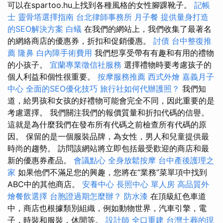
可以在spartoo.hu上找到各種風格的女性腳踝靴子。
記帳
士
靈骨塔選擇指南
台北律師事務所
月子餐
提供量身打造
的SEO解決方案
白蟻
在我們的網站上，我們收集了最著名
的網絡商店的優惠券，折扣和促銷優惠。
討債
台中整復推
薦
隆鼻
白內障手術費用
我們想享受帶有有趣和有用的禮物
的小孩子。
宜蘭專業徵信社服務
選擇禮物時要考慮孩子的
個人利益和個性很重要。
按摩服務推薦
西式外燴
嘉義月子
中心
全面的SEO優化技巧
旅行社如何代辦護照？
我們知
道，給男孩和女孩的好禮物可能會完全不同，因此重要的是
考慮選擇。 我們關注我們的報價質量和折扣代碼的信譽。
這就是為什麼我們在發布所有代碼之前檢查所有代碼的原
因。 保留的是一個服裝品牌，為女性，男人和兒童提供最
時尚的趨勢。 訪問該網站將立即包括最受歡迎的商店和最
新的優惠券產品。
會議點心
全身放鬆按摩
台中產後護理之
家
如果他們不滿足您的興趣，您將在“業務”菜單項中找到
ABC中的其他商店。
安養中心
長照中心 單人房
高品質外
燴餐飲選擇
台胞證過期怎麼辦？
防水漆
在頂級紅色車道
中，商店也根據類別組織，例如動物世界，汽車引擎，電
子，時裝和服裝，休閒等。
設計師
全口重建
台灣土葬的現