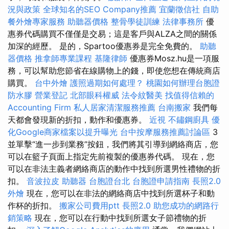
況與政策
全球知名的SEO Company推薦
宜蘭徵信社
自助
餐外燴專家服務
助聽器價格
整骨學徒訓練
法律事務所
優
惠券代碼購買不僅僅是交易；這是客戶與ALZA之間的關係
加深的經歷。 是的，Spartoo優惠券是完全免費的。
助聽
器價格
推拿師專業課程
基隆律師
優惠券Mosz.hu是一項服
務，可以幫助您節省在線購物上的錢，即使您想在傳統商店
購買。
台中外燴
護照過期如何處理？
桃園如何辦理台胞證
防水膠
營業登記
北部眼科權威
法令紋醫美
找值得信賴的
Accounting Firm
私人居家清潔服務推薦
台南搬家
我們每
天都會發現新的折扣，動作和優惠券。
近視
不鏽鋼廚具
優
化Google商家檔案以提升曝光
台中按摩服務推薦討論區
3
並單擊“進一步到業務”按鈕，我們將其引導到網絡商店，您
可以在籃子頁面上指定先前複製的優惠券代碼。 現在，您
可以在非法主義者網絡商店的動作中找到所選男性禮物的折
扣。
音波拉皮
助聽器
台胞證台北
台胞證申請指南
長照2.0
外燴
現在，您可以在非法的網絡商店中找到所選杯子和動
作杯的折扣。
搬家公司費用ptt
長照2.0
助您成功的網路行
銷策略
現在，您可以在行動中找到所選女子節禮物的折