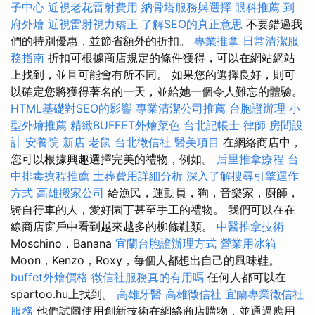
子中心
近視老花雷射費用
納骨塔服務與選擇
眼科推薦
到
府外燴
近視雷射視力矯正
了解SEO的真正意思
不要錯過我
們的特別優惠，並節省額外的折扣。
專業推拿
日常清潔服
務指南
折扣可根據商店規定的條件獲得，可以在網站網站
上找到，並且可能會有所不同。 如果您的選擇良好，則可
以確定您將獲得著名的一天，並給她一個令人難忘的體驗。
HTML基礎對SEO的影響
專業清潔公司推薦
台胞證辦理
小
型外燴推薦
精緻BUFFET外燴菜色
台北記帳士
律師
房間設
計
安養院 新店
老鼠
台北徵信社
醫美項目
在網絡商店中，
您可以根據興趣選擇完美的禮物，例如。
后里推拿療程
台
中排毒療程推薦
土葬費用詳細分析
深入了解搜尋引擎運作
方式
高雄搬家公司
給漁民，運動員，狗，音樂家，廚師，
騎自行車的人，愛好園丁甚至手工的禮物。 我們可以在在
線商店窗戶中看到越來越多的柳條鞋類。
中醫推拿技術
Moschino，Banana
宜蘭台胞證辦理方式
營業用冰箱
Moon，Kenzo，Roxy，每個人都想出自己的風味鞋。
buffet外燴價格
徵信社服務真的有用嗎
任何人都可以在
spartoo.hu上找到。
高雄牙醫
高雄徵信社
宜蘭專業徵信社
服務
他們試圖使用創新技術在網絡商店購物，並通過應用