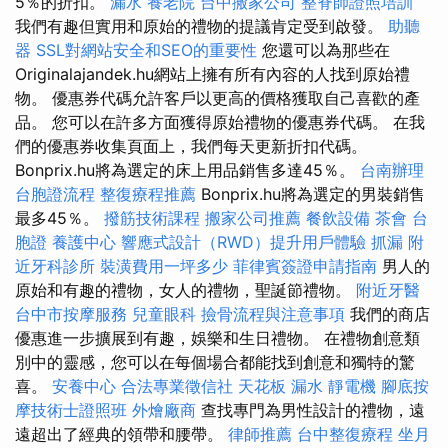
5％的折扣。
漏水
養老院
台中搬家公司
整脊師證照培訓
我們有趣但實用和原始的禮物的提議肯定受到啟發。
助聽
器
SSL對網站安全和SEO的重要性
您還可以為那些在
Originalajandek.hu網站上擁有所有內容的人找到原始禮
物。 優惠券代碼允許客戶以更高的價格獲取自己喜歡的產
品。 您可以在許多方面獲得原始禮物的優惠券代碼。 在我
們的優惠券收集頁面上，我們每天更新折扣代碼。
Bonprix.hu將為選定的床上用品銷售多達45％。
台南辦理
台胞證流程
整復療程推薦
Bonprix.hu將為選定的男裝銷售
最多45％。
撥筋技術課程
搬家公司推薦
餐飲設備
茶會
台
胞證
養護中心
響應式設計（RWD）提升用戶體驗
抓漏
附
近牙科診所
裝潢費用一坪多少
菲律賓簽證申請指南
男人的
原始和有趣的禮物，女人的禮物，聖誕節禮物。
附近牙醫
台中市按摩服務
兒童眼科
撿骨流程與注意事項
我們的商店
優惠進一步擴展到有趣，娛樂和生日禮物。 在禮物創意類
別中的靈感，您可以在每個場合都能找到創意和獨特的驚
喜。
安養中心
合法專業徵信社
天花板 漏水
靜電機
腳底按
摩技術士證照班
外燴廠商
查找專門為男性設計的禮物，遠
遠超出了經典的領帶和腰帶。
律師推薦
台中整復療程
坐月