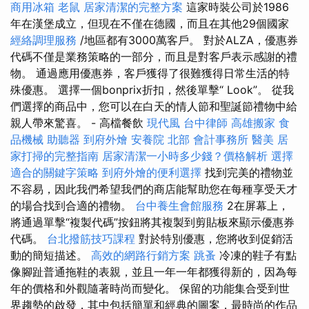
商用冰箱
老鼠
居家清潔的完整方案
這家時裝公司於1986
年在漢堡成立，但現在不僅在德國，而且在其他29個國家
經絡調理服務
/地區都有3000萬客戶。 對於ALZA，優惠券
代碼不僅是業務策略的一部分，而且是對客戶表示感謝的禮
物。 通過應用優惠券，客戶獲得了很難獲得日常生活的特
殊優惠。 選擇一個bonprix折扣，然後單擊“ Look”。 從我
們選擇的商品中，您可以在白天的情人節和聖誕節禮物中給
親人帶來驚喜。 - 高檔餐飲
現代風
台中律師
高雄搬家
食
品機械
助聽器
到府外燴
安養院 北部
會計事務所
醫美
居
家打掃的完整指南
居家清潔一小時多少錢？價格解析
選擇
適合的關鍵字策略
到府外燴的便利選擇
找到完美的禮物並
不容易，因此我們希望我們的商店能幫助您在每種享受天才
的場合找到合適的禮物。
台中養生會館服務
2在屏幕上，
將通過單擊“複製代碼”按鈕將其複製到剪貼板來顯示優惠券
代碼。
台北撥筋技巧課程
對於特別優惠，您將收到促銷活
動的簡短描述。
高效的網路行銷方案
跳蚤
冷凍的鞋子有點
像腳趾普通拖鞋的表親，並且一年一年都獲得新的，因為每
年的價格和外觀隨著時尚而變化。 保留的功能集合受到世
界趨勢的啟發，其中包括簡單和經典的圖案，最時尚的作品