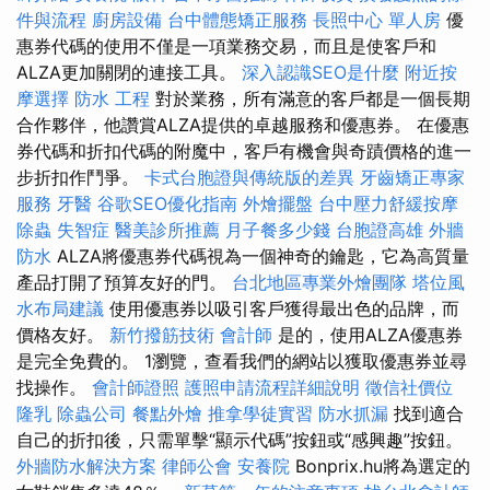
件與流程
廚房設備
台中體態矯正服務
長照中心 單人房
優
惠券代碼的使用不僅是一項業務交易，而且是使客戶和
ALZA更加關閉的連接工具。
深入認識SEO是什麼
附近按
摩選擇
防水 工程
對於業務，所有滿意的客戶都是一個長期
合作夥伴，他讚賞ALZA提供的卓越服務和優惠券。 在優惠
券代碼和折扣代碼的附魔中，客戶有機會與奇蹟價格的進一
步折扣作鬥爭。
卡式台胞證與傳統版的差異
牙齒矯正專家
服務
牙醫
谷歌SEO優化指南
外燴擺盤
台中壓力舒緩按摩
除蟲
失智症
醫美診所推薦
月子餐多少錢
台胞證高雄
外牆
防水
ALZA將優惠券代碼視為一個神奇的鑰匙，它為高質量
產品打開了預算友好的門。
台北地區專業外燴團隊
塔位風
水布局建議
使用優惠券以吸引客戶獲得最出色的品牌，而
價格友好。
新竹撥筋技術
會計師
是的，使用ALZA優惠券
是完全免費的。 1瀏覽，查看我們的網站以獲取優惠券並尋
找操作。
會計師證照
護照申請流程詳細說明
徵信社價位
隆乳
除蟲公司
餐點外燴
推拿學徒實習
防水抓漏
找到適合
自己的折扣後，只需單擊“顯示代碼”按鈕或“感興趣”按鈕。
外牆防水解決方案
律師公會
安養院
Bonprix.hu將為選定的