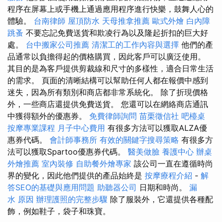
程序在屏幕上或手機上通過應用程序進行快樂，鼓舞人心的
體驗。
台南律師
屋頂防水
天母推拿推薦
歐式外燴
白內障
跳蚤
不要忘記免費送貨和欺凌行為以及隆起折扣的巨大好
處。
台中搬家公司推薦
清潔工的工作內容與選擇
他們的產
品通常以負擔得起的價格購買，因此客戶可以廣泛使用。
其目的是為客戶提供剪裁線和尺寸的多樣性，適合日常生活
的需求。 頁面的清晰結構可以幫助任何人都在報價中感到
迷失，因為所有類別和商店都非常系統化。 除了折現價格
外，一些商店還提供免費送貨。 您還可以在網絡商店通訊
中獲得額外的優惠券。
免費律師詢問
苗栗徵信社
吧檯桌
按摩專業課程
月子中心費用
有很多方法可以獲取ALZA優
惠券代碼。
會計師事務所
有效的關鍵字搜尋策略
有很多方
法可以獲取Spartoo優惠券代碼。
醫美做臉
養護中心
辦桌
外燴推薦
室內裝修
自助餐外燴專家
該公司一直在遵循時尚
界的變化，因此他們提供的產品始終是
按摩療程介紹
-
解
答SEO的基礎與應用問題
助聽器公司
日期和時尚。
漏
水 原因
辦理護照的完整步驟
除了服裝外，它還提供各種配
飾，例如鞋子，袋子和珠寶。