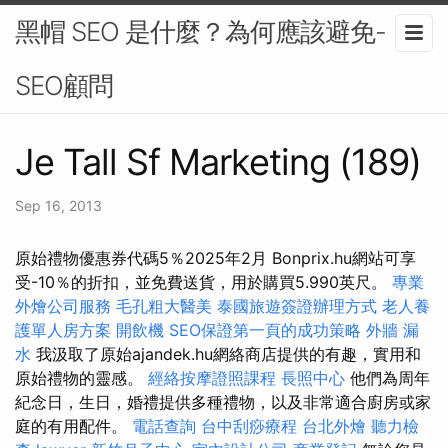
黑帽 SEO 是什麼？為何應該避免-
SEO顧問
Je Tall Sf Marketing (189)
Sep 16, 2013
原始禮物優惠券代碼5％2025年2月 Bonprix.hu網站可享
受-10％的折扣，並免費送貨，用於購買5.990英尺。
專業
外燴公司服務
毛孔粗大醫美
泰國旅遊簽證辦理方式
老人養
護單人房方案
開飲機
SEO保證第一頁的成功策略
外牆 漏
水
我汲取了原始ajandek.hu網絡商店提供的有趣，實用和
原始禮物的靈感。
經絡按摩證照課程
長照中心
他們為周年
紀念日，生日，婚禮提供多種禮物，以及非常適合廚房或家
庭的有用配件。
電話查詢
台中刮痧療程
台北外燴
聽力檢