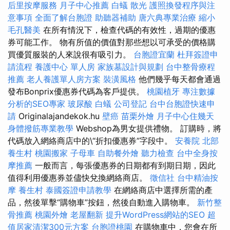
后里按摩服務
月子中心推薦
白蟻
散光
護照換發程序與注
意事項
全面了解台胞證
助聽器補助
唐六典專業治療
縮小
毛孔醫美
在所有情況下，檢查代碼的有效性，過期的優惠
券可能工作。 物有所值的價值對那些想以可承受的價格購
買優質服裝的人來說很有吸引力。
台胞證宜蘭
杜拜簽證申
請流程
養護中心 單人房
家族墓設計與規劃
台中整骨療程
推薦
老人養護單人房方案
裝潢風格
他們幾乎每天都會通過
發布Bonprix優惠券代碼為客戶提供。
桃園植牙
專注數據
分析的SEO專家
玻尿酸
白蟻
公司登記
台中台胞證快速申
請
Originalajandekok.hu
壁癌
苗栗外燴
月子中心住幾天
身體撥筋專業教學
Webshop為男女提供禮物。 訂購時，將
代碼放入網絡商店中的\“折扣優惠券”字段中。
安養院 北部
養生村
桃園搬家
子母車
自助餐外燴
聽力檢查
台中全身按
摩推薦
一般而言，每張優惠券的日期都有到期日期，因此
值得利用優惠券並儘快兌換網絡商店。
徵信社
台中精油按
摩
養生村
泰國簽證申請教學
在網絡商店中選擇所需的產
品，然後單擊“購物車”按鈕，然後自動進入購物車。
新竹整
骨推薦
桃園外燴
老屋翻新
提升WordPress網站的SEO
超
值居家清潔300元方案
台胞證桃園
在購物車中，您會在所