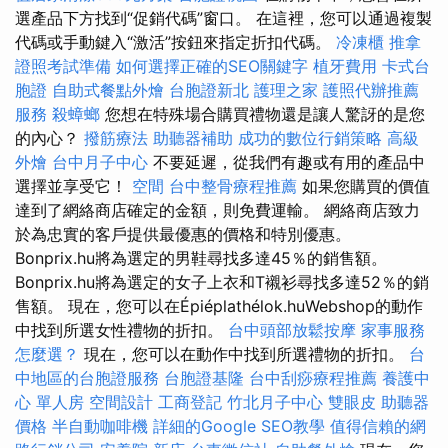
選產品下方找到“促銷代碼”窗口。 在這裡，您可以通過複製
代碼或手動鍵入“激活”按鈕來指定折扣代碼。
冷凍櫃
推拿
證照考試準備
如何選擇正確的SEO關鍵字
植牙費用
卡式台
胞證
自助式餐點外燴
台胞證新北
護理之家
護照代辦推薦
服務
殺蟑螂
您想在特殊場合購買禮物還是讓人驚訝的是您
的內心？
撥筋療法
助聽器補助
成功的數位行銷策略
高級
外燴
台中月子中心
不要延遲，從我們有趣或有用的產品中
選擇並享受它！
空間
台中整骨療程推薦
如果您購買的價值
達到了網絡商店確定的金額，則免費運輸。 網絡商店致力
於為忠實的客戶提供最優惠的價格和特別優惠。
Bonprix.hu將為選定的男鞋尋找多達45％的銷售額。
Bonprix.hu將為選定的女子上衣和T襯衫尋找多達52％的銷
售額。 現在，您可以在Épiéplathélok.huWebshop的動作
中找到所選女性禮物的折扣。
台中頭部放鬆按摩
家事服務
怎麼選？
現在，您可以在動作中找到所選禮物的折扣。
台
中地區的台胞證服務
台胞證基隆
台中刮痧療程推薦
養護中
心 單人房
空間設計
工商登記
竹北月子中心
雙眼皮
助聽器
價格
半自動咖啡機
詳細的Google SEO教學
值得信賴的網