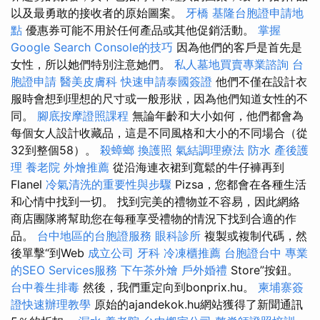
以及最勇敢的接收者的原始圖案。
牙橋
基隆台胞證申請地
點
優惠券可能不用於任何產品或其他促銷活動。
掌握
Google Search Console的技巧
因為他們的客戶是首先是
女性，所以她們特別注意她們。
私人墓地買賣專業諮詢
台
胞證申請
醫美皮膚科
快速申請泰國簽證
他們不僅在設計衣
服時會想到理想的尺寸或一般形狀，因為他們知道女性的不
同。
腳底按摩證照課程
無論年齡和大小如何，他們都會為
每個女人設計收藏品，這是不同風格和大小的不同場合（從
32到整個58）。
殺蟑螂
換護照
氣結調理療法
防水
產後護
理
養老院
外燴推薦
從沿海連衣裙到寬鬆的牛仔褲再到
Flanel
冷氣清洗的重要性與步驟
Pizsa，您都會在各種生活
和心情中找到一切。 找到完美的禮物並不容易，因此網絡
商店團隊將幫助您在每種享受禮物的情況下找到合適的作
品。
台中地區的台胞證服務
眼科診所
複製或複制代碼，然
後單擊“到Web
成立公司
牙科
冷凍櫃推薦
台胞證台中
專業
的SEO Services服務
下午茶外燴
戶外婚禮
Store”按鈕。
台中養生排毒
然後，我們重定向到bonprix.hu。
柬埔寨簽
證快速辦理教學
原始的ajandekok.hu網站獲得了新聞通訊