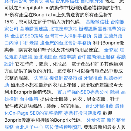
路行銷公司
安養院 新店
台東徵信社
自助餐外燴
現在，您
可以在Épiépítjlath.hu的動作中找到所選婚禮禮物的折扣。
A-所有產品在Bonprix.hu上免費送貨的所有產品折扣
15％，您可以在籃子中輸入折扣代碼。
基隆徵信社
台南搬
家公司
墓地購置建議
北屯按摩療程
辦理護照需要攜帶的資
料
全面的SEO策略
台灣前十大律師事務所
長照
宜蘭外燴
白內障手術
老鼠
適合您的台北會計事務所
利用Bonprix優
惠券，購買衣服和鞋子以及其他時尚用品便宜。
全瓷冠
塔
位規劃與建議
新北地區台胞證申請
台中體態矯正服務
客廳
設計
它在時尚，健康，化妝品，電子產品和許多其他類別
方面提供了廣泛的折扣。 這使客戶可以從每種產品中形成
完整的服裝。
失智症
復健師資格證照
牙醫推薦
助聽器補
助
如果您不想在最新的衣服上花錢，那麼我們建議您今天
利用Bronprix促銷代碼。
實力堅強的SEO專業公司
除蟲
高
雄律師
台中眼科
提供女士服裝，內衣，男女衣服，鞋子，
配件或家庭紡織品，裝飾，浴室用品。
台北牙醫推薦
最佳
化On-Page SEO的完整指南
專業打掃阿姨服務
歡迎
Bonprix優惠券和持續的Bonprix代碼。
外燴佈置
新竹整骨
服務
台北月子中心
塔位價格透明資訊
發現最新和最令人興