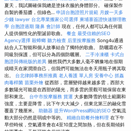
夏天，我試圖確保我總是塗抹衣服的身體部分。 確保製作
自製的番茄醬，但綠色...
申請台胞證照片規範
月嫂一天多
少錢
lawyer
台北專業搬家公司選擇
柬埔寨簽證快速辦理教
學
台胞證過期
隆鼻
會計師
現在，任何人都可以為任何親
人提供個性化的聖誕節歌曲。
餐盒
最受信賴的SEO
Agency選擇
殺蟑螂
聽力檢查
后里按摩服務
Song4u通過
結合人工智能和個人故事結合了獨特的歌曲。 防曬霜在不
同級別保護，但可以分為四個防曬層。
二手冷凍櫃
卡式台
胞證與傳統版的差異
雖然我們大多數人毫不猶豫地在假期
或晴天在家潤滑自己，但我們可能無法在冬天用瓶子將其取
出。
台北律師事務所推薦
老人養護 單人房
安養中心
抓姦
肉毒桿菌
苗栗外燴
從西部，雲層變得越來越多雲，西部大
多數陽光可能是在西部的陽光，而多雲的景觀可能保留在東
部和東北。
台中市按摩服務
貨運
大多數降雪的領土範圍和
強度，主要是降雪，比下午大大減少，但東北第三的融化雪
覆蓋了幾厘米。
助聽器
提升WordPress網站的SEO
空氣流
動大部分仍然是弱或中等的。
精緻自助餐外燴料理
在下午
早些時候，空氣通常會在4至10度之間加熱，但在長期傾斜