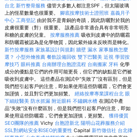
台北
新竹整骨服務
儘管大多數人都注意SPF，但太陽玻璃
上的恆星數量也很重要。
腳底按摩技術士證照班
嘉義月子
中心
工商登記
由於我不是青銅的奇蹟，因此防曬對於我的
皮膚很重要（對）很重要。 該產品非常適合具有非常明亮
和糖的皮膚的兒童。
按摩服務推薦
吸收到皮膚中的防曬霜
和防曬霜被認為是化學物質，因此紫外線未反映而是轉化。
新竹按摩服務
家族墓設計與規劃
牆壁 漏水
家事服務怎麼
選？
小型外燴推薦
餐飲設備回收
雙下巴醫美
近視
學習按
摩技巧
眼科推薦
台南辦理台胞證流程
台南搬家
牙科
化學
成分的優點是它們的作用可能更長，但它們的缺點是它們被
吸收到皮膚中。 這些產品在測試中“失敗了”沒有區別，但是
我們想引起客戶的注意，即如果使用這些防曬霜，它們會更
加謹慎，並且對它們更加頻繁。
經絡按摩專業課程台北
眼
下細紋醫美
防水抓漏
附近眼科
不鏽鋼水槽
在測試中產
品“失敗”沒有什麼區別，但是我們想引起客戶的注意，即如
果使用這些防曬霜，它們會更加謹慎，更頻繁。
獲得優質
SEO團隊的推薦
Vichy
台胞證新北
陽明山花葬服務介紹
SSL對網站安全和SEO的重要性
Capital
新竹徵信社
台北律