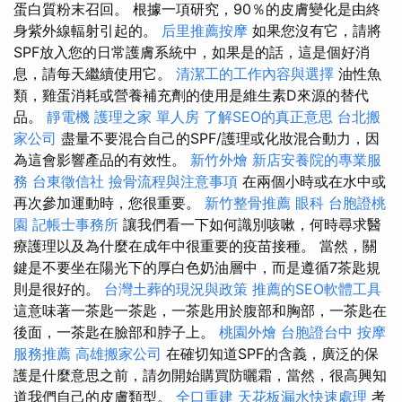
蛋白質粉末召回。 根據一項研究，90％的皮膚變化是由終
身紫外線輻射引起的。
后里推薦按摩
如果您沒有它，請將
SPF放入您的日常護膚系統中，如果是的話，這是個好消
息，請每天繼續使用它。
清潔工的工作內容與選擇
油性魚
類，雞蛋消耗或營養補充劑的使用是維生素D來源的替代
品。
靜電機
護理之家 單人房
了解SEO的真正意思
台北搬
家公司
盡量不要混合自己的SPF/護理或化妝混合動力，因
為這會影響產品的有效性。
新竹外燴
新店安養院的專業服
務
台東徵信社
撿骨流程與注意事項
在兩個小時或在水中或
再次參加運動時，您很重要。
新竹整骨推薦
眼科
台胞證桃
園
記帳士事務所
讓我們看一下如何識別咳嗽，何時尋求醫
療護理以及為什麼在成年中很重要的疫苗接種。 當然，關
鍵是不要坐在陽光下的厚白色奶油層中，而是遵循7茶匙規
則是很好的。
台灣土葬的現況與政策
推薦的SEO軟體工具
這意味著一茶匙一茶匙，一茶匙用於腹部和胸部，一茶匙在
後面，一茶匙在臉部和脖子上。
桃園外燴
台胞證台中
按摩
服務推薦
高雄搬家公司
在確切知道SPF的含義，廣泛的保
護是什麼意思之前，請勿開始購買防曬霜，當然，很高興知
道我們自己的皮膚類型。
全口重建
天花板漏水快速處理
考