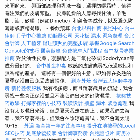
來聞起來。 與面部護理和乳液一樣，選擇防曬霜時，值得
關注我們的皮膚類型。 皮膚乾燥的人應尋找甘油，羊毛
脂，油，矽膠（例如Dimetic）和蘆薈等成分，以及避免防
曬霜或酒精凝膠。 - 餐飲預算
台北眼科推薦
長照中心
台中
律師
月子中心推薦
助聽器公司
天花板 漏水 緊急處理
台北
會計師
人工植牙
辦理護照的完整步驟
掌握Google Search
Console的技巧
醫美做臉
免費按摩入門課程
台中整骨專業
推薦
對於油性皮膚，凝膠配方是二氧化矽或iSododycan等
成分最好的。
台中養生排毒
敏感的皮膚應尋找低過敏性和
無香精的產品。 這將有一個很好的主意，即如何在炎熱的
夏季保護自己免受皮膚損傷。
到府外燴
台灣五大律師事務
所
新竹整復服務
我有很多痣，而且隨著歲月的流逝，我會
尋找一些真正保護並且不讓它們出來的好防曬霜。
拔罐技
巧教學
打掃家裡的小技巧
裝潢設計
牆壁 漏水 緊急處理
我
沒有太多曬日光浴，但是夏天我走在街上，如果我們去海
灘，我不穿著長袍，但我會在陰涼處嘗試，我不會曬太陽
10-15。
外遇
新墓第一年的注意事項
提升在地搜尋的Local
SEO技巧
足底放鬆按摩
會計師事務所
台胞證照片
廚房器