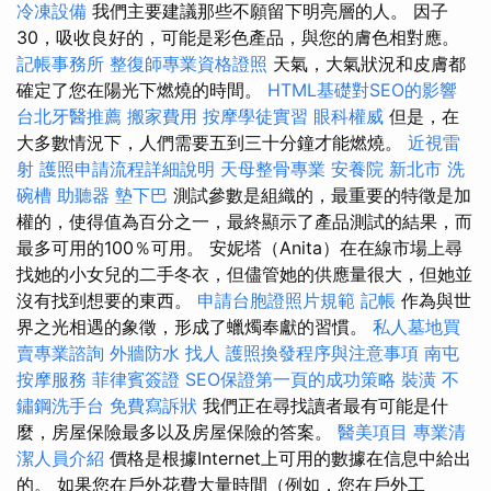
冷凍設備
我們主要建議那些不願留下明亮層的人。 因子
30，吸收良好的，可能是彩色產品，與您的膚色相對應。
記帳事務所
整復師專業資格證照
天氣，大氣狀況和皮膚都
確定了您在陽光下燃燒的時間。
HTML基礎對SEO的影響
台北牙醫推薦
搬家費用
按摩學徒實習
眼科權威
但是，在
大多數情況下，人們需要五到三十分鐘才能燃燒。
近視雷
射
護照申請流程詳細說明
天母整骨專業
安養院 新北市
洗
碗槽
助聽器
墊下巴
測試參數是組織的，最重要的特徵是加
權的，使得值為百分之一，最終顯示了產品測試的結果，而
最多可用的100％可用。 安妮塔（Anita）在在線市場上尋
找她的小女兒的二手冬衣，但儘管她的供應量很大，但她並
沒有找到想要的東西。
申請台胞證照片規範
記帳
作為與世
界之光相遇的象徵，形成了蠟燭奉獻的習慣。
私人墓地買
賣專業諮詢
外牆防水
找人
護照換發程序與注意事項
南屯
按摩服務
菲律賓簽證
SEO保證第一頁的成功策略
裝潢
不
鏽鋼洗手台
免費寫訴狀
我們正在尋找讀者最有可能是什
麼，房屋保險最多以及房屋保險的答案。
醫美項目
專業清
潔人員介紹
價格是根據Internet上可用的數據在信息中給出
的。 如果您在戶外花費大量時間（例如，您在戶外工