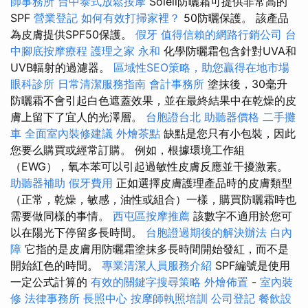
師事務所
台中泰式放鬆按摩
Soleil防曬霜可提供非常高的
SPF
營業登記
如何有效打掃家裡？
50防曬保護。 該產品
為皮膚提供SPF50保護。
假牙
值得信賴的網路行銷公司
台
中腳底按摩療程
護理之家 永和
化學防曬霜包含針對UVA和
UVB輻射的過濾器。
區域性SEO策略，助您贏得在地市場
眼科診所
日常清潔服務指南
會計事務所
塗抹後，30毫升
防曬霜不會引起白色遮蓋效果，並在最終結果中在乾燥的皮
膚上留下了宜人的光澤層。
台胞證台北
助聽器價格
二手攤
車
全面室內裝修建議
外燴茶點
缺點是您只有小包裝，因此
您要么購買或經常訂購。 例如，根據環境工作組
（EWG），氧本苯可以引起過敏性皮膚反應並干擾激素。
助聽器補助
假牙費用
正如選擇皮膚護理產品時的皮膚類型
（正常，乾燥，敏感，油性或組合）一樣，購買防曬霜時也
需要做同樣的事情。
西屯區按摩推薦
該數字不適用於您可
以在陽光下停留多長時間。
台胞證過期後的解決辦法
白內
障
它指的是皮膚用防曬霜塗抹多長時間開始發紅，而不是
開始紅色的時間。
專業清潔人員服務介紹
SPF編號是使用
一定公式計算的
有效的關鍵字搜尋策略
外燴佈置
-
室內裝
修
法律事務所
長照中心
按摩師執照培訓
公司登記
餐飲設