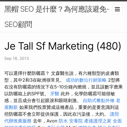
黑帽 SEO 是什麼？為何應該避免-
SEO顧問
Je Tall Sf Marketing (480)
Sep 16, 2013
可以選擇什麼防曬霜？ 文森醫生說，有六種類型的皮膚類
型，其中2和3在歐洲很常見。
成功的數位行銷策略
2型將
在沒有防曬霜的情況下在5-10分鐘內燃燒，並且該數字應乘
以防曬箱上的SPF號。
牙醫
此外，化學防曬霜可能很敏
感，並且成分會引起眼淚和眼睛刺激。
自助式餐點外燴
老
屋翻新
如果我們投票贊成這種產品，重要的是要意識到這
些防曬霜不會立即提供保護，因此在污染後，大約。
護照
代辦推薦服務
去年，Avon
防水
安養院
產後護理之家
全面