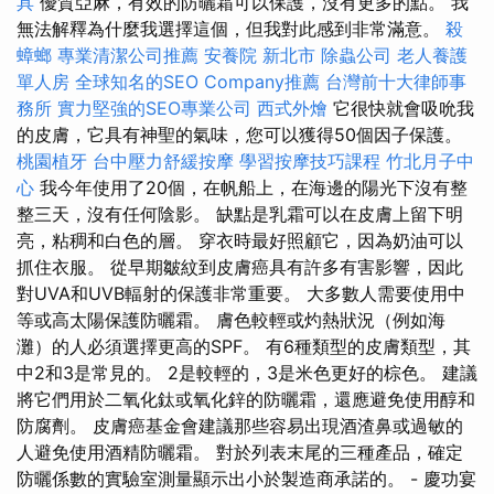
具
優質亞麻，有效的防曬霜可以保護，沒有更多的點。 我
無法解釋為什麼我選擇這個，但我對此感到非常滿意。
殺
蟑螂
專業清潔公司推薦
安養院 新北市
除蟲公司
老人養護
單人房
全球知名的SEO Company推薦
台灣前十大律師事
務所
實力堅強的SEO專業公司
西式外燴
它很快就會吸吮我
的皮膚，它具有神聖的氣味，您可以獲得50個因子保護。
桃園植牙
台中壓力舒緩按摩
學習按摩技巧課程
竹北月子中
心
我今年使用了20個，在帆船上，在海邊的陽光下沒有整
整三天，沒有任何陰影。 缺點是乳霜可以在皮膚上留下明
亮，粘稠和白色的層。 穿衣時最好照顧它，因為奶油可以
抓住衣服。 從早期皺紋到皮膚癌具有許多有害影響，因此
對UVA和UVB輻射的保護非常重要。 大多數人需要使用中
等或高太陽保護防曬霜。 膚色較輕或灼熱狀況（例如海
灘）的人必須選擇更高的SPF。 有6種類型的皮膚類型，其
中2和3是常見的。 2是較輕的，3是米色更好的棕色。 建議
將它們用於二氧化鈦或氧化鋅的防曬霜，還應避免使用醇和
防腐劑。 皮膚癌基金會建議那些容易出現酒渣鼻或過敏的
人避免使用酒精防曬霜。 對於列表末尾的三種產品，確定
防曬係數的實驗室測量顯示出小於製造商承諾的。 - 慶功宴