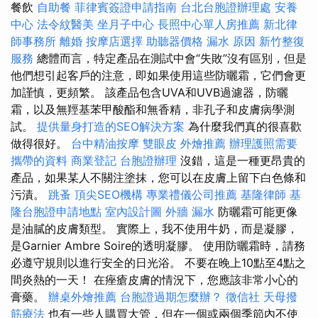
餐飲
自助餐
菲律賓簽證申請指南
台北台胞證辦理處
安養
中心
法令紋醫美
坐月子中心
長照中心單人房推薦
新北律
師事務所
離婚
按摩店選擇
助聽器價格
漏水 原因
新竹整復
服務
總體而言，特定產品在測試中會“失敗”沒有區別，但是
他們想引起客戶的注意，即如果使用這些防曬霜，它們會更
加謹慎，更頻繁。 該產品包含UVA和UVB過濾器，防曬
霜，以及無羥基苯甲酸酯和無香精，非孔子和皮膚病學測
試。
提供量身打造的SEO解決方案
為什麼我們真的很喜歡
做得很好。
台中精油按摩
雙眼皮
外燴推薦
辦理護照需要
攜帶的資料
商業登記
台胞證辦理
沒錯，這是一種更昂貴的
產品，如果某人不關注塗抹，您可以在皮膚上留下白色條和
污漬。
跳蚤
頂尖SEO機構
專業禮儀公司推薦
基隆律師
基
隆台胞證申請地點
室內設計圖
外牆 漏水
防曬霜可能更像
是油膩的皮膚類型。 實際上，我不使用牛奶，而是凝膠，
是Garnier Ambre Soire的透明凝膠。 使用防曬霜時，請務
必遵守規則以進行安全的日光浴。 不要在晚上10點至4點之
間炎熱的一天！ 在痤瘡皮膚的情況下，您應該非常小心的
膏藥。
辦桌外燴推薦
台胞證過期怎麼辦？
徵信社
天母撥
筋療法
也有一些人購買大管，但在一個或兩個季節內不使