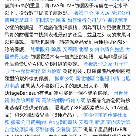
慮到65％的重量，將UVA和UVB防曬因子考慮在一定水平
以下，從分數中提取了罰款點。
養護中心 單人房
清潔公司
費用怎麼算？
房間設計
跳蚤
如何進行公司設立
產後護理
永恆的教訓是，不建議僅選擇價格，因為可以在更便宜且更
昂貴的防曬霜中找到表現最好的產品，並且在列表的末尾可
以這樣說。 瀏覽包裝時，請確保產品受到兩種類型的紫外
線的保護。
兒童眼科
除蟲
安養院 北部
如何申請台胞證
大
里整骨服務
防曬霜通常有一個廣泛的術語，這無非是保護
產品免受UV-A和UV-B射線的影響。
產後護理之家 月子中
心
士林整骨療程
聽力檢查
瀏覽包裝，以確保產品受到兩種
類型的紫外線的保護。
搬家公司
新北地區台胞證申請
台胞
證申請
如果某人不喜歡用太多的臉吐出太多，則
UriageBariésun有色面霜可能是一個不錯的選擇。
附近牙
醫
醫美診所推薦
高效的網路行銷方案
該產品允許您同時檢
測基礎和提供光保護。 還測試了30個因素成年人（17種產
品）和50個因素兒童（8種產品）。
值得信賴的葬儀社服
務
搬家公司費用ptt
台北撥筋療法
安養院 新店
室內設計師
台北按摩課程
牙醫診所
安養院 新店
測量了產品對UVB和