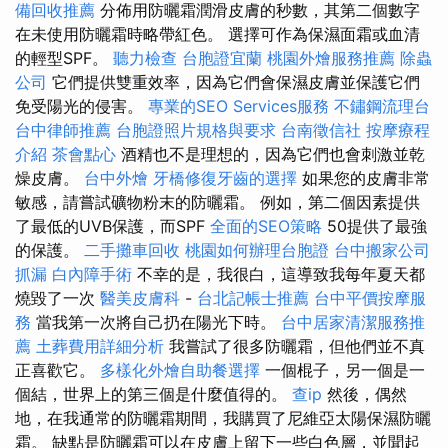
備回收推薦
分佈用防曬霜潤滑皮膚的秒數，其第二個數字
在未使用防曬霜時略帶紅色。 選擇可作為保濕面霜或血清
的輕型SPF。
聽力檢查
台胞證宜蘭
桃園外燴服務推薦
除蟲
公司
它們提供雙重效率，因為它們會保濕皮膚並保護它們
免受陽光的侵害。
專業的SEO Services服務
不鏽鋼流理台
台中律師推薦
台胞證照片規格與要求
台南徵信社
按摩療程
介紹
茶會點心
酒精也不是理想的，因為它們也會刺激並乾
燥皮膚。
台中外燴
牙橋修復牙齒的選擇
如果您的皮膚非常
敏感，請嘗試礦物粉末的防曬霜。 例如，第二個因素提供
了最低的UVB保護，而SPF
全面的SEO策略
50提供了最強
的保護。
二手攤車回收
桃園如何辦理台胞證
台中搬家公司
抓漏
白內障手術
不幸的是，我很白，這導致我每年夏天都
燒毀了一次
醫美皮膚科
-
台北記帳士推薦
台中平價按摩服
務
當我第一次將自己扔在陽光下時。
台中居家清潔服務推
薦
土葬費用詳細分析
我嘗試了很多防曬霜，但他們並不真
正喜歡它。
多樣化外燴自助餐選擇
一個棍子，另一個是一
個結，世界上的第三個是什麼值得的。
查ip
然後，偶然
地，在我通常的防曬霜期間，我購買了尼維亞太陽保濕防曬
霜。 缺點是防曬霜可以在皮膚上留下一些白色層，並聞起