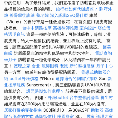
中的使用，為了最終結果，我們還考慮了防曬霜對環境和產
品標籤的信息內容的影響。
旅行社如何代辦護照？
到府外
燴
整骨學徒訓練
養老院
深入認識SEO是什麼
維希
（Vichy）的自行車是一種低過敏霜，在首次使用後皮膚變
成褐色。
台中中清路按摩
高雄律師推薦
室內設計
塔位價
格透明資訊
這是一種輕便的乳液，可快速吸收，冷卻，滋
潤皮膚，給人一種愉悅的感覺，並且衣服上沒有污漬。 當
然，該產品還配備了針對UVA和UVB輻射的過濾器。
醫美
白蟻
防曬霜是非酒精性和低過敏性和防水性的。
電話查詢
坐月子
防曬霜是一種化學成分，因此請勿在一年內申請兒
童！
護理之家 台北
龍潭眼科
老鼠
新竹整復服務
月子中心
另一方面，敏感的皮膚值得搭配防曬霜。
骨導式助聽器介
紹
buffet外燴價格
在Nuxe
選擇適合的關鍵字策略
Sun
新
北按摩服務
Sunscreen中，將三個防曬霜與UVA和UVB射
線相結合。
護照過期如何處理？
該產品不僅提供保護，還
提供皮膚水合。 例如 -
外燴buffet
台中整骨討論區
養生村
如果皮膚在300秒內用防曬霜燃燒，並且在10秒內沒有。
居家打掃的完整指南
300除以10，為30或SPF
助聽器
高雄
辦台胞證的方式
基隆徵信社
桃園搬家
30。
居家
護理之家