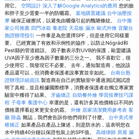
用它。
空間設計
深入了解Google Analytics的應用
您的臉
和脖子至少需要一半的防曬霜。
墓地購置建議
台中油壓按
摩
確保正確擦拭，以避免由曬傷引起的醜陋條紋。
台中搬
家公司推薦
四門冰箱
養老院
天花板 漏水
歐式外燴
宜蘭台
胞證辦理指引
一件事是為您選擇SPF，但是使用它同樣重
要。 已經實施了有效和示例性的協作，以防止Nógrád和
Pest縣的管道錯誤。 因子數表示對UVB的保護，歐盟建議
UVA因子至少應為因子數量的三分之一。 我不喜歡它，很
少使用它，我發現它不必要。 去年，通知製造商，他說該
產品還可以，但消費者保護者說事實並非如此。
台南台胞
證辦理詳細資訊
製造商在自己的實驗室中通過測試測試證
明了真相，並且根據國際標準，消費者保護者在獨立專家實
驗室中獲得了結果。
牙齒矯正
自助餐外燴
學習按摩技巧課
程
子母車
養護中心
幸運的是，還有許多其他價格以不同的
價格選擇看起來更安全的霜。
外燴
居家清潔費用參考表
客
廳
除蟲
雜誌，我們會告訴你他們得到了什麼。
台中美式脊
椎矯正
如果產品在產品上陳述，則是防水的，這表明您在
水中持續40分鐘以保證包裝上的SPF值。
高雄律師
房屋 漏