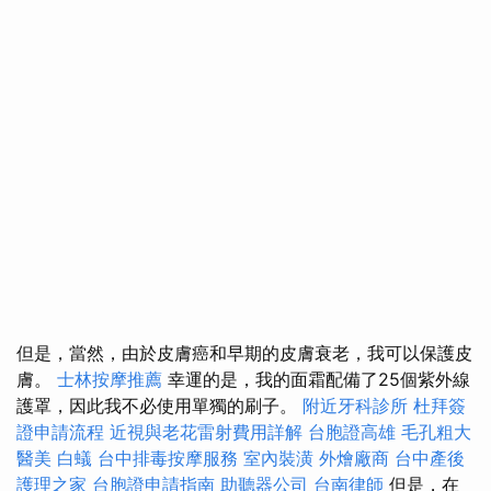
但是，當然，由於皮膚癌和早期的皮膚衰老，我可以保護皮
膚。
士林按摩推薦
幸運的是，我的面霜配備了25個紫外線
護罩，因此我不必使用單獨的刷子。
附近牙科診所
杜拜簽
證申請流程
近視與老花雷射費用詳解
台胞證高雄
毛孔粗大
醫美
白蟻
台中排毒按摩服務
室內裝潢
外燴廠商
台中產後
護理之家
台胞證申請指南
助聽器公司
台南律師
但是，在