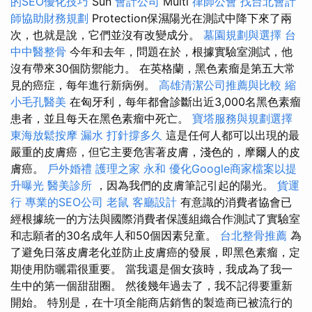
的SEO優化技巧
Sun
會計公司
Multi
律師公會
找台北會計
師協助財務規劃
Protection保濕陽光在測試中降下來了兩
次，也就是說，它們並沒有改變成分。
墓園規劃與選擇
台
中中醫整骨
今年和去年，問題在於，根據實驗室測試，他
沒有帶來30個防禦能力。 在英格蘭，黑色素瘤是第五大常
見的癌症，每年進行新病例。
高雄清潔公司推薦與比較
縮
小毛孔醫美
在匈牙利，每年都會診斷出近3,000名黑色素瘤
患者，並且每天在黑色素瘤中死亡。
寶塔服務與規劃選擇
東海放鬆按摩
漏水 打針撐多久
這是任何人都可以出現的最
嚴重的皮膚癌，但它主要危害著皮膚，淺色的，摩爾人的皮
膚癌。
戶外婚禮
護理之家 永和
優化Google商家檔案以提
升曝光
醫美診所
，因為我們的皮膚筆記引起的陽光。
貨運
行
專業的SEO公司
老鼠
客廳設計
有意識的消費者協會已
經根據統一的方法與國際消費者保護組織合作測試了實驗室
和志願者的30名成年人和50個因素兒童。
台北整骨推薦
為
了避免日落皮膚老化並防止皮膚癌的發展，即黑色素瘤，定
期使用防曬霜很重要。 當我還是個女孩時，我成為了我一
生中的第一個甜甜圈。 然後幾年過去了，我不記得要重新
開始。 特別是，在十項全能商店銷售的製造商已被流行的