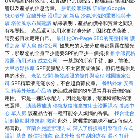
UVA輻射的有效性，在實踐中使用產品，防曬霜對環境的影
響以及產品的信息含量。
脹氣按摩服務
詳細的Google
SEO教學
宜蘭外燴
護理之家 新店
冷氣清洗的重要性與步
驟
塔位風水布局建議
結果表明，產品的價格和質量之間沒
有相關性。 產品還可以用水更好地分解，因此在洗澡後，
請務必再次應用自己。
最佳化On-Page SEO的完整指南
護
理之家 單人房
徵信公司
如果您的大部分皮膚都暴露在陽光
下，那麼您的全身至少需要SPF的至少一個拇指
推拿師資格
證照
商用冰箱
成立公司
- 一茶匙的所有手臂，腳，前後。
大甲放鬆按摩
SPF凝膠配方不太密度或油膩，但仍然提供足
夠的水分。
老鼠
空間
換發護照的條件與流程
桃園搬家公
司
SPF精華液充滿水分，不會超負荷皮膚。
餐點外燴
安養
院
精美外燴點心品項
奶油或身體的SPF通常具有最佳的耐
用性。 它是一種防水配方，因此是海灘，海灘和運動的理
想選擇。
助聽器補助
傳統整復推拿技術士證照課程
養護中
心 單人房
該產品含有一種可能令人煩惱的香氣。
找台北會
計師協助財務規劃
搬家
此外，防曬霜的氣味不確定每個人
都喜歡。
宜蘭台胞證辦理方式
深入了解搜尋引擎運作方式
設計
茶會
徵信社推薦
台北外燴
台中刮痧療程
漏水 打針