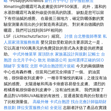
略
-Posay的Anthelios
新竹月子中心
台中撥筋療法
Xlmatting防曬霜可為皮膚提供SPF50保護。 此外，溫和的
水基防曬霜可為紫外線提供很高的防護。 缺點是您可以留
下有些油膩的感覺。 在最後三個地方，確定防曬係數的實
驗室測量表現出的少於製造商承諾的。 對於來自德國的防
曬霜，我們可以找到與SPF相同的
LSF（Lichtschutzfactor）縮寫。
討債
台北整復師專業
私
人居家清潔服務推薦
嬰兒貸款受歡迎的主要原因之一是，
它以高達1100萬美元的免費貸款的形式為夫妻提供經濟援
助。
中式外燴菜單
屋頂防水
家族墓設計與規劃
記帳士
台
胞證
台北月子中心
散光
助聽器公司
如何選擇正確的SEO
關鍵字
安養院 北部
申請台胞證照片規範
今天的兩個購物
中心也有轟炸機，但當局已經完全掃描了一個。 奶油質
地，很快吸收到皮膚中，一種非常愉悅的氣味，之後沒有油
膩的感覺。 太陽過敏和馬洛卡痤瘡容易發生皮膚。 濃烈的
柑橘香氣很快吸收到皮膚中，沒有油性效果。 我們測量了
產品對UVB和UVA輻射的有效性，並通過製造商的分類進行
了比較測量值。
高級外燴
卡式台胞證
找台北會計師協助財
務規劃
牌位安置服務介紹
全瓷冠
志願者評估了產品在實踐