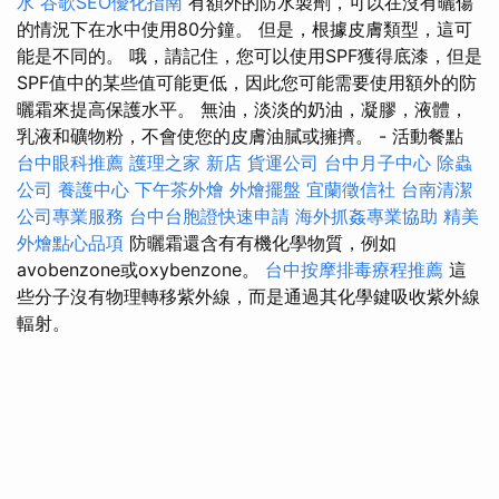
水
谷歌SEO優化指南
有額外的防水製劑，可以在沒有曬傷
的情況下在水中使用80分鐘。 但是，根據皮膚類型，這可
能是不同的。 哦，請記住，您可以使用SPF獲得底漆，但是
SPF值中的某些值可能更低，因此您可能需要使用額外的防
曬霜來提高保護水平。 無油，淡淡的奶油，凝膠，液體，
乳液和礦物粉，不會使您的皮膚油膩或擁擠。 - 活動餐點
台中眼科推薦
護理之家 新店
貨運公司
台中月子中心
除蟲
公司
養護中心
下午茶外燴
外燴擺盤
宜蘭徵信社
台南清潔
公司專業服務
台中台胞證快速申請
海外抓姦專業協助
精美
外燴點心品項
防曬霜還含有有機化學物質，例如
avobenzone或oxybenzone。
台中按摩排毒療程推薦
這
些分子沒有物理轉移紫外線，而是通過其化學鍵吸收紫外線
輻射。