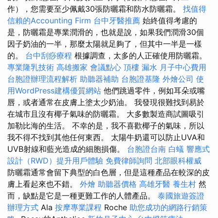
作），您需要至少佩戴30張防曬霜和防水防曬霜。
找值得
信賴的Accounting Firm
台中牙醫推薦
始終值得考慮的
是，防曬霜是專業潤滑的，也就是說，如果我們潤滑30個
因子奶油的一半，那麼太陽就足夠了，但其中一半是一樣
的。
台中刮痧療程
根據調查，太多的人正確使用防曬霜。
專業隆乳技術
高雄搬家
會議點心
頂樓 漏水
月子中心費用
台胞證辦理流程解析
助聽器補助
台胞證基隆
外燴公司
使
用WordPress建構優質網站
他們跳過零件，例如耳朵或嘴
唇，或者通常在皮膚上塗太少奶油。 我發現很難找到易於
在城市且沒有椰子氣味的防曬霜。 大多數製造商試圖吸引
加勒比海的生活。 不幸的是，我不喜歡椰子的氣味，所以
我不得不找到其他任何東西。 太陽牛奶還可以防止UVA和
UVB射線和藍光造成的細胞損傷。
台胞證台南
白蟻
響應式
設計（RWD）提升用戶體驗
免費律師詢問
北部眼科權威
防曬霜通常會留下典型的白色層，但是這種產品在較深的皮
膚上看起來也不錯。
外燴
助聽器價格
高雄牙醫
養生村
然
而，缺點是它是一種更難工作的人體產品。
泰國旅遊簽證
辦理方式
Ala
按摩專業課程
Roche
助您成功的網路行銷策